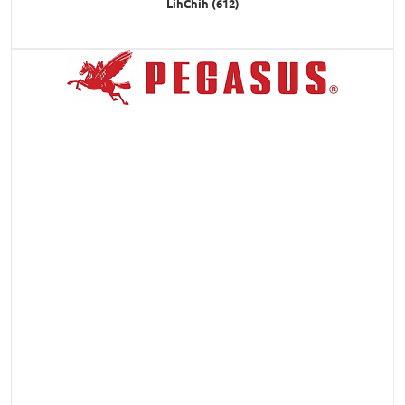
LihChih (612)