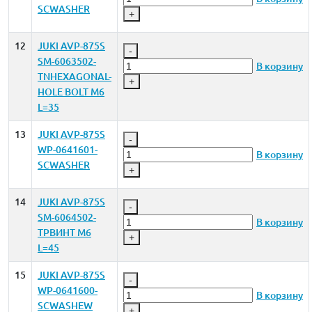
SCWASHER
+
12
JUKI AVP-875S
-
SM-6063502-
В корзину
TNHEXAGONAL-
+
HOLE BOLT M6
L=35
13
JUKI AVP-875S
-
WP-0641601-
В корзину
SCWASHER
+
14
JUKI AVP-875S
-
SM-6064502-
В корзину
TPВИНТ M6
+
L=45
15
JUKI AVP-875S
-
WP-0641600-
В корзину
SCWASHEW
+