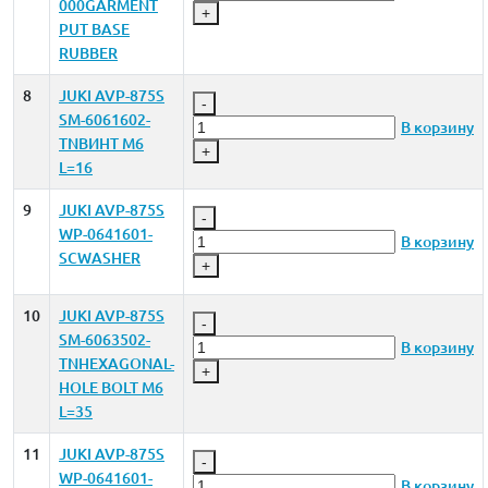
000GARMENT
+
PUT BASE
RUBBER
8
JUKI AVP-875S
-
SM-6061602-
В корзину
TNВИНТ M6
+
L=16
9
JUKI AVP-875S
-
WP-0641601-
В корзину
SCWASHER
+
10
JUKI AVP-875S
-
SM-6063502-
В корзину
TNHEXAGONAL-
+
HOLE BOLT M6
L=35
11
JUKI AVP-875S
-
WP-0641601-
В корзину